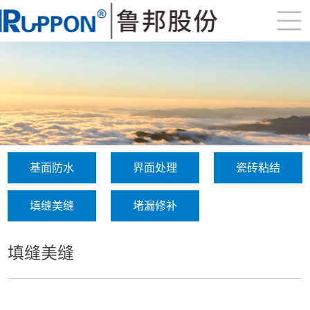
基面防水
界面处理
瓷砖粘结
填缝美缝
堵漏修补
填缝美缝