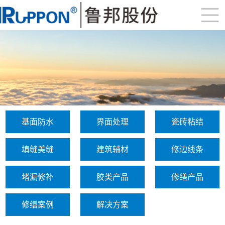
基面防水
界面处理
瓷砖粘结
填缝美缝
建筑辅材
修边线条
堵漏修补
胶类产品
修缮产品
修缮案例
解决方案