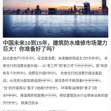
中国未来10到15年，建筑防水维修市场潜力
巨大！你准备好了吗？
起点是地产，征途是消费，未来翻修将成主力。 衣
食住行的消费全面升级----从“老三件”到“新三件”，到“有房
有车”，消费在升级。 衣食住行的消费升级全面启
动，从住房分配到商品房，居住条件不断改善。
“住”的升级将从“面子”(地段、环境等)延伸到“里子”(防
水、保温隔热性能等)，将给建筑防水行业带来全新的提
升。 欧美日防水...