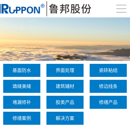
基面防水
界面处理
瓷砖粘结
填缝美缝
建筑辅材
修边线条
堵漏修补
胶类产品
修缮产品
修缮案例
解决方案