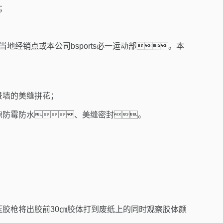
；
经销点或本公司bsports必一运动部。本
景墙的美缝拼花；
隙防霉防水、美缝密封。
压胶枪将出胶前
30
㎝胶体打到废纸上的同时观察胶体颜