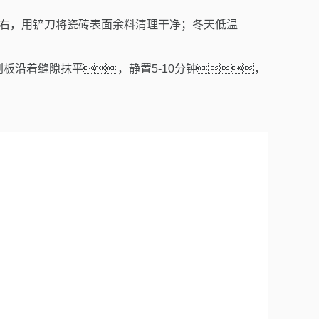
右，用铲刀将瓷砖表面余料清理干净；冬天低温
刮板沿着缝隙抹平，静置
5-10
分钟，