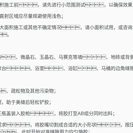
面积施工前，请先进行小范围测试，以确保效果
线直射区域应尽量规避使用浅色；
大面积施工或其他不确定情况，请小面积试用，或咨询当地
。
体砖、微晶石、玉晶石、马赛克等墙、地砖或背
洗漱台、浴室、浴缸、马桶的边角缝
、疏松物及其他污染物；
理，助于美缝后轻松铲胶；
王瓶盖装入胶枪，将胶打至
AB
组分同时出料；
需求，将胶嘴切割成合适的大小形状，按
，此时开始对准缝隙用力均匀施胶；