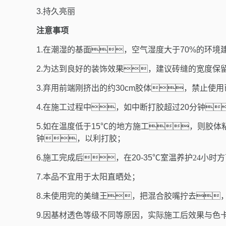
3.持久亮丽
注意事项
1.
在潮湿的基面，空气湿度大于
70%
的环境
2.
为达到良好的装饰效果，建议砖缝的宽度保
3.
弃用前端刚挤出的约
30cm
胶体，禁止使用
4.
在施工过程中，如中断打胶超过
20
分钟
5.
如在温度低于
15
℃的地方施工，则胶体粘
钟，以利打胶；
6.
施工完成后，在
20-35
℃室温养护24
小时方
7.本品不宜用于太阳直晒处；
8.未使用完的美缝王，把混合胶嘴拧去
9.因基材透色等级不同等原因，实际施工后效果与色