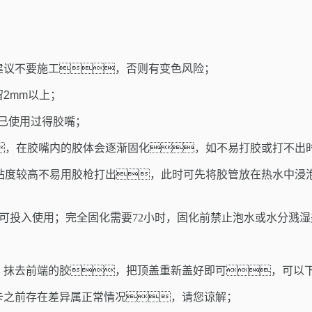
建议不要施工，否则有变色风险；
留
2mm
以上；
已使用过得胶嘴；
，在胶嘴内的胶体会逐渐固化，如不易打胶或打不出
度较高不易用胶枪打出，此时可先将胶管放在热水中浸泡10
可投入使用；完全固化需要72
小时，固化前禁止泡水或水分溅湿
，抹去前端的胶，把顶盖重新盖好即可，可以
卡之前存在差异属正常情况，请您谅解；