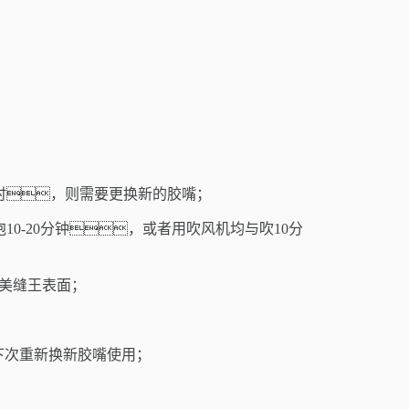
时，则需要更换新的胶嘴；
-20
分钟，或者用吹风机均与吹10
分
美缝王表面；
下次重新换新胶嘴使用；