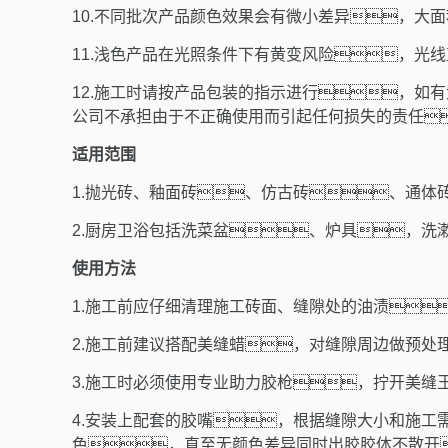
10.不同批次产品颜色效果会有微小差异，大
11.浅色产品在光照条件下有黄变风险，光
12.施工时请按产品包装的指示进行，如有
公司不承担由于不正确使用而引起任何损失的责任
适用范围
1.抛光砖、釉面砖、仿古砖、通
2.厨房卫浴包括洗菜盆、炉具，
使用方法
1.施工前应仔细清理施工砖面、缝隙处的油渍
2.施工前建议搭配美缝蜡，对缝隙周边做预处
3.
施工时必须使用专业助力胶枪，拧开美缝
4.
安装上配套的胶嘴，根据缝隙大小和施工
色，直至无颜色差异同时出胶胶体不散开