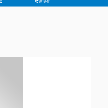
缝
堵漏修补