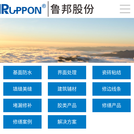
基面防水
界面处理
瓷砖粘结
填缝美缝
建筑辅材
修边线条
堵漏修补
胶类产品
修缮产品
修缮案例
解决方案