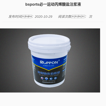
bsports必一运动丙烯酸盐注浆液
发布时间：2020-10-29
阅读次数：
次