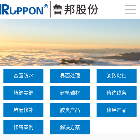
基面防水
界面处理
瓷砖粘结
填缝美缝
建筑辅材
修边线条
堵漏修补
胶类产品
修缮产品
修缮案例
解决方案