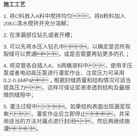
施工工艺
1. 将C料放入A料中搅拌均匀，
将
B
粉料加入
20KG
清水搅拌并充分溶解；
2.
在渗漏部位钻孔或者开槽
；
3.
可以先将水压入钻孔中，以确定是否所有
裂缝可以贯通，或是否需要再钻更多的孔
；
4.
将双管各自插入
A
、
B
两桶液料中，
使用手压
泵或者电动高压泵进行灌浆作业，注浆压力可采用
0.2-0.6MPa
，根据封缝质量和结构情况可适当
提高压力，这样可保证浆液渗透到结构及最细
微的缝隙中
；
5.
灌注过程中，如果结构表面出现漏浆现
象，灌浆作业应立即停止，并采
用适当的方法对漏点进行封闭，然后再继续施
灌。