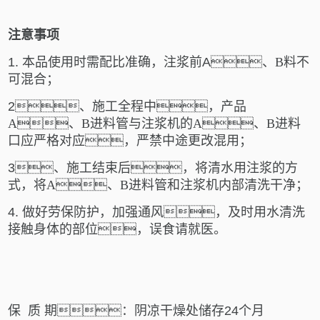
注意事项
1.
本品使用时需配比准确，注浆前
A
、
B
料不
可混合；
2
、施工全程中，产品
A
、
B
进料管与注浆机的
A
、
B
进料
口应严格对应，严禁中途更改混用；
3
、施工结束后，将清水用注浆的方
式，将
A
、
B
进料管和注浆机内部清洗干净；
4.
做好劳保防护，
加强通风，及时用
水清洗
接触身体的部位，误食请就医。
保 质 期：阴凉干燥处储存24
个月